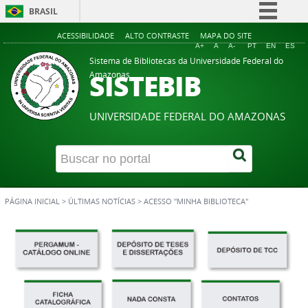
BRASIL
Simplifique!
ACESSIBILIDADE
ALTO CONTRASTE
MAPA DO SITE
A+
A
A-
PT
EN
ES
Comunica BR
Sistema de Bibliotecas da Universidade Federal do
SISTEBIB
Amazonas
Participe
Acesso à informação
UNIVERSIDADE FEDERAL DO AMAZONAS
Legislação
Canais
PÁGINA INICIAL
>
ÚLTIMAS NOTÍCIAS
>
ACESSO "MINHA BIBLIOTECA"