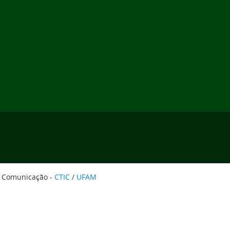
e Comunicação -
CTIC
/
UFAM