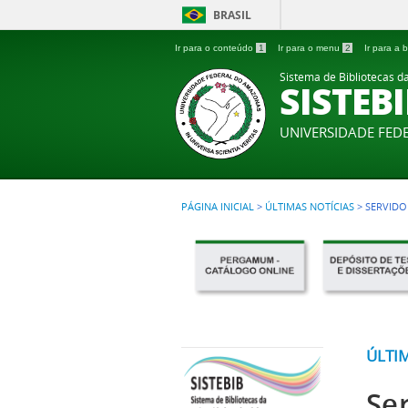
BRASIL
Ir para o conteúdo
1
Ir para o menu
2
Ir para a
Sistema de Bibliotecas 
SISTEB
UNIVERSIDADE FE
PÁGINA INICIAL
>
ÚLTIMAS NOTÍCIAS
>
SERVIDO
ÚLTI
Se