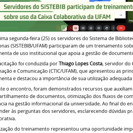
ima segunda-feira (25) os servidores do Sistema de Bibliot
nas (SISTEBIB/UFAM) participaram de um treinamento sob
menta de uso institucional que apoia a gestão de document
acitação foi conduzida por
Thiago Lopes Costa
, servidor do
mação e Comunicação (CTIC/UFAM), que apresentou as princ
menta e destacou a importância de sua utilização adequada 
te o encontro, foram demonstrados recursos que auxiliam
rtilhamento de documentos, otimização dos fluxos de com
ncia na gestão informacional da universidade. Ao final do e
nder às perguntas dos servidores, esclarecendo dúvidas prá
orativa.
lização do treinamento representou uma oportunidade impo