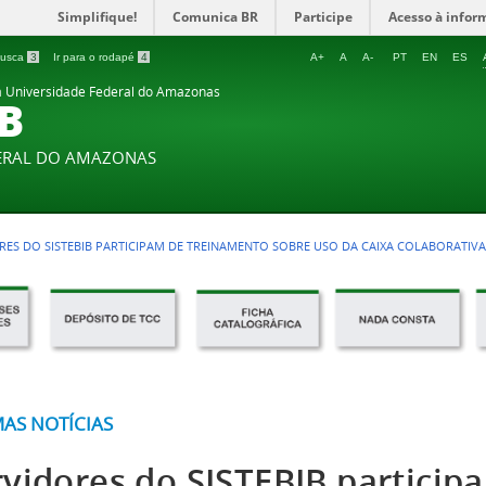
Simplifique!
Comunica BR
Participe
Acesso à infor
 busca
3
Ir para o rodapé
4
A+
A
A-
PT
EN
ES
da Universidade Federal do Amazonas
IB
DERAL DO AMAZONAS
RES DO SISTEBIB PARTICIPAM DE TREINAMENTO SOBRE USO DA CAIXA COLABORATIV
MAS NOTÍCIAS
rvidores do SISTEBIB particip