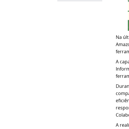
Na últ
Amazo
ferra
A cap
Infor
ferra
Duran
compa
eficiê
respo
Colab
A rea