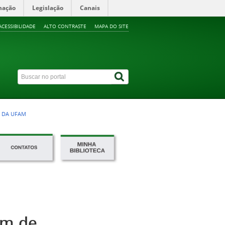
mação
Legislação
Canais
ACESSIBILIDADE
ALTO CONTRASTE
MAPA DO SITE
A DA UFAM
am de