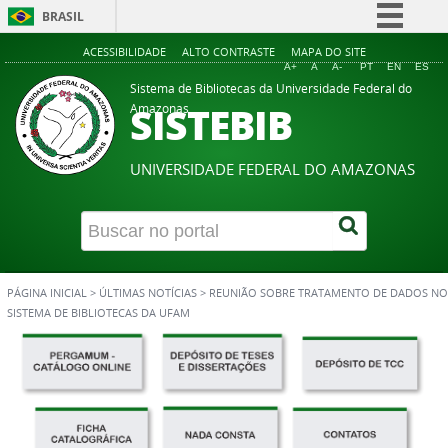
BRASIL
Simplifique!
ACESSIBILIDADE
ALTO CONTRASTE
MAPA DO SITE
A+
A
A-
PT
EN
ES
Comunica BR
Sistema de Bibliotecas da Universidade Federal do
SISTEBIB
Amazonas
Participe
Acesso à informação
UNIVERSIDADE FEDERAL DO AMAZONAS
Legislação
Canais
PÁGINA INICIAL
>
ÚLTIMAS NOTÍCIAS
>
REUNIÃO SOBRE TRATAMENTO DE DADOS NO
SISTEMA DE BIBLIOTECAS DA UFAM