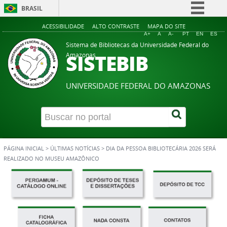
BRASIL
Simplifique!
ACESSIBILIDADE
ALTO CONTRASTE
MAPA DO SITE
A+
A
A-
PT
EN
ES
Comunica BR
Sistema de Bibliotecas da Universidade Federal do
SISTEBIB
Amazonas
Participe
Acesso à informação
UNIVERSIDADE FEDERAL DO AMAZONAS
Legislação
Canais
PÁGINA INICIAL
>
ÚLTIMAS NOTÍCIAS
>
DIA DA PESSOA BIBLIOTECÁRIA 2026 SERÁ
REALIZADO NO MUSEU AMAZÔNICO