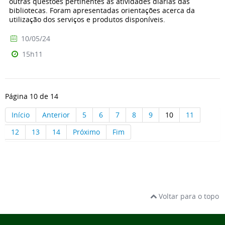
outras questões pertinentes às atividades diárias das
bibliotecas. Foram apresentadas orientações acerca da
utilização dos serviços e produtos disponíveis.
10/05/24
15h11
Página 10 de 14
Início
Anterior
5
6
7
8
9
10
11
12
13
14
Próximo
Fim
Voltar para o topo