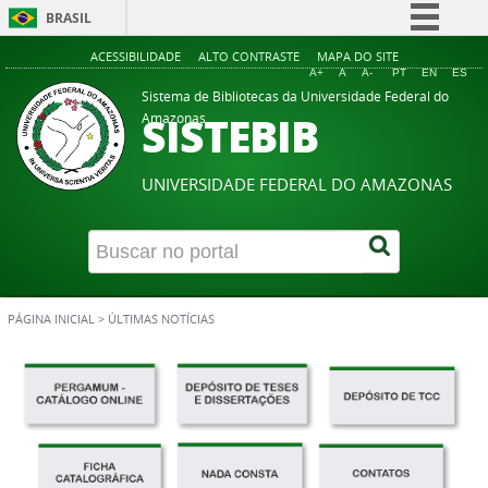
BRASIL
Simplifique!
ACESSIBILIDADE
ALTO CONTRASTE
MAPA DO SITE
A+
A
A-
PT
EN
ES
Comunica BR
Sistema de Bibliotecas da Universidade Federal do
SISTEBIB
Amazonas
Participe
Acesso à informação
UNIVERSIDADE FEDERAL DO AMAZONAS
Legislação
Canais
PÁGINA INICIAL
>
ÚLTIMAS NOTÍCIAS